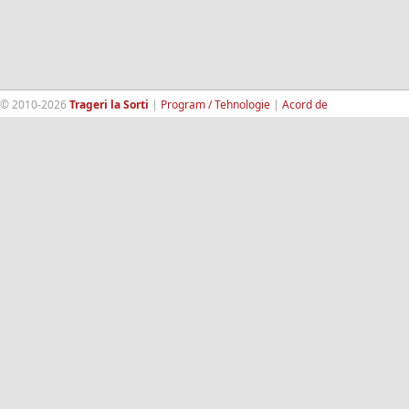
© 2010-2026
Trageri la Sorti
|
Program / Tehnologie
|
Acord de
confidentialitate
|
Termeni si conditii
|
Contact
|
193.189.98.18
RandomWinners.com
| Site securizat de