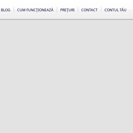
BLOG
CUM FUNCŢIONEAZĂ
PREŢURI
CONTACT
CONTUL TĂU