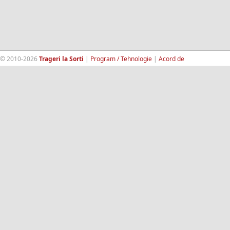
© 2010-2026
Trageri la Sorti
|
Program / Tehnologie
|
Acord de
confidentialitate
|
Termeni si conditii
|
Contact
|
193.189.98.18
RandomWinners.com
| Site securizat de