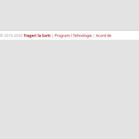
© 2010-2026
Trageri la Sorti
|
Program / Tehnologie
|
Acord de
confidentialitate
|
Termeni si conditii
|
Contact
|
193.189.98.18
RandomWinners.com
| Site securizat de