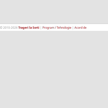
© 2010-2026
Trageri la Sorti
|
Program / Tehnologie
|
Acord de
confidentialitate
|
Termeni si conditii
|
Contact
|
193.189.98.18
RandomWinners.com
| Site securizat de