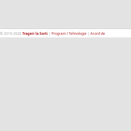
© 2010-2026
Trageri la Sorti
|
Program / Tehnologie
|
Acord de
confidentialitate
|
Termeni si conditii
|
Contact
|
193.189.98.18
RandomWinners.com
| Site securizat de