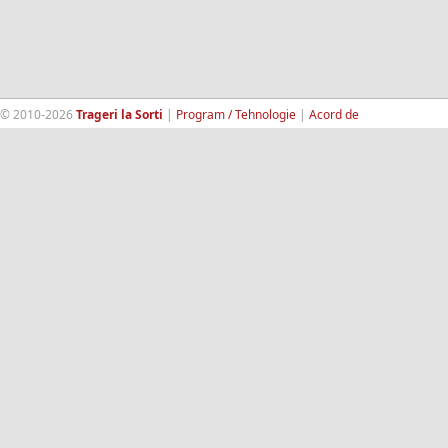
© 2010-2026
Trageri la Sorti
|
Program / Tehnologie
|
Acord de
confidentialitate
|
Termeni si conditii
|
Contact
|
193.189.98.18
RandomWinners.com
| Site securizat de