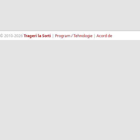
© 2010-2026
Trageri la Sorti
|
Program / Tehnologie
|
Acord de
confidentialitate
|
Termeni si conditii
|
Contact
|
193.189.98.18
RandomWinners.com
| Site securizat de