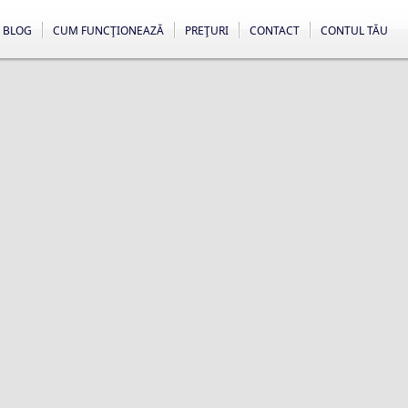
BLOG
CUM FUNCŢIONEAZĂ
PREŢURI
CONTACT
CONTUL TĂU