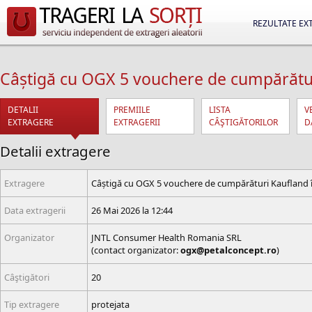
REZULTATE EX
Câștigă cu OGX 5 vouchere de cumpărături
DETALII
PREMIILE
LISTA
V
EXTRAGERE
EXTRAGERII
CÂŞTIGĂTORILOR
D
Detalii extragere
Extragere
Câștigă cu OGX 5 vouchere de cumpărături Kaufland în
Data extragerii
26 Mai 2026 la 12:44
Organizator
JNTL Consumer Health Romania SRL
(contact organizator:
ogx@petalconcept.ro
)
Câştigători
20
Tip extragere
protejata