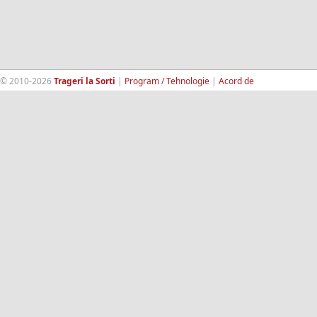
© 2010-2026
Trageri la Sorti
|
Program / Tehnologie
|
Acord de
confidentialitate
|
Termeni si conditii
|
Contact
|
193.189.98.18
RandomWinners.com
| Site securizat de