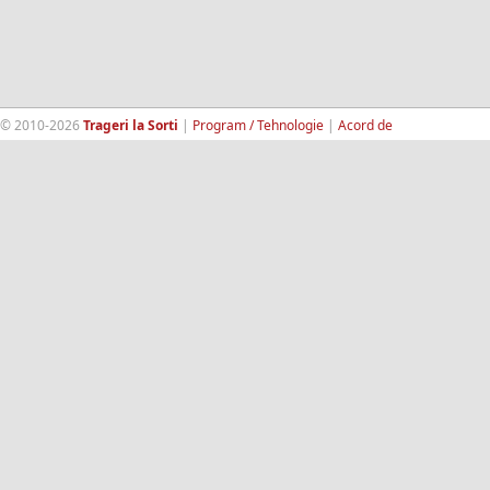
© 2010-2026
Trageri la Sorti
|
Program / Tehnologie
|
Acord de
confidentialitate
|
Termeni si conditii
|
Contact
|
193.189.98.18
RandomWinners.com
| Site securizat de