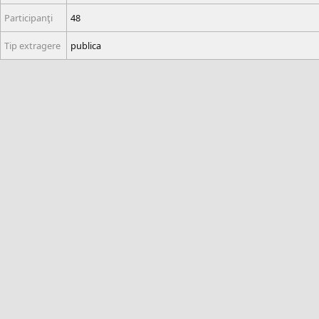
Participanţi
48
Tip extragere
publica