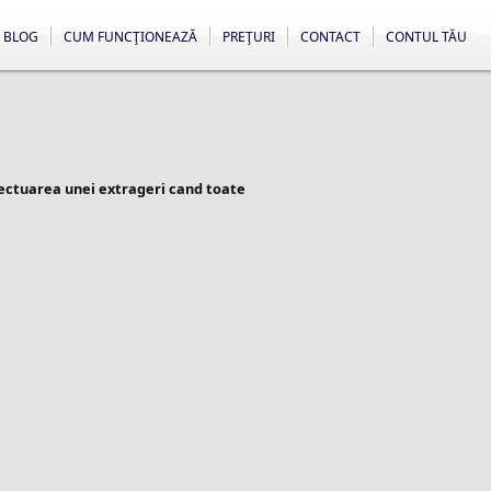
BLOG
CUM FUNCŢIONEAZĂ
PREŢURI
CONTACT
CONTUL TĂU
fectuarea unei extrageri cand toate