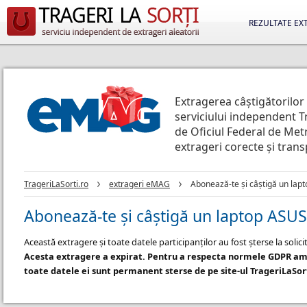
REZULTATE EX
Extragerea câștigătorilor
serviciului independent T
de Oficiul Federal de Metr
extrageri corecte și tran
TrageriLaSorti.ro
extrageri eMAG
Abonează-te și câștigă un lapt
Abonează-te și câștigă un laptop ASUS 
Această extragere și toate datele participanților au fost șterse la soli
Acesta extragere a expirat. Pentru a respecta normele GDPR am 
toate datele ei sunt permanent sterse de pe site-ul TrageriLaSor