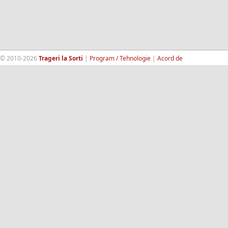
© 2010-2026
Trageri la Sorti
|
Program / Tehnologie
|
Acord de
confidentialitate
|
Termeni si conditii
|
Contact
|
193.189.98.18
RandomWinners.com
| Site securizat de