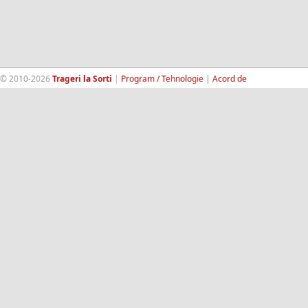
© 2010-2026
Trageri la Sorti
|
Program / Tehnologie
|
Acord de
confidentialitate
|
Termeni si conditii
|
Contact
|
193.189.98.18
RandomWinners.com
| Site securizat de