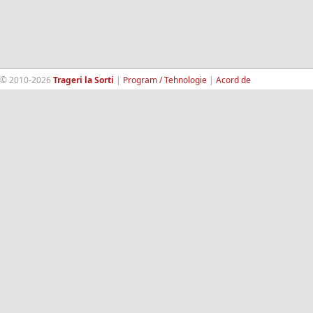
© 2010-2026
Trageri la Sorti
|
Program / Tehnologie
|
Acord de
confidentialitate
|
Termeni si conditii
|
Contact
|
193.189.98.18
RandomWinners.com
| Site securizat de