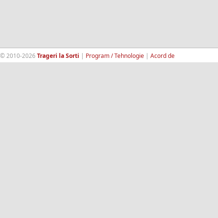
© 2010-2026
Trageri la Sorti
|
Program / Tehnologie
|
Acord de
confidentialitate
|
Termeni si conditii
|
Contact
|
193.189.98.18
RandomWinners.com
| Site securizat de