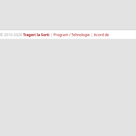
© 2010-2026
Trageri la Sorti
|
Program / Tehnologie
|
Acord de
confidentialitate
|
Termeni si conditii
|
Contact
|
193.189.98.18
RandomWinners.com
| Site securizat de