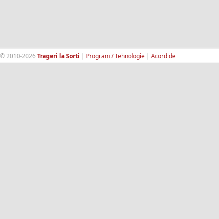
© 2010-2026
Trageri la Sorti
|
Program / Tehnologie
|
Acord de
confidentialitate
|
Termeni si conditii
|
Contact
|
193.189.98.18
RandomWinners.com
| Site securizat de