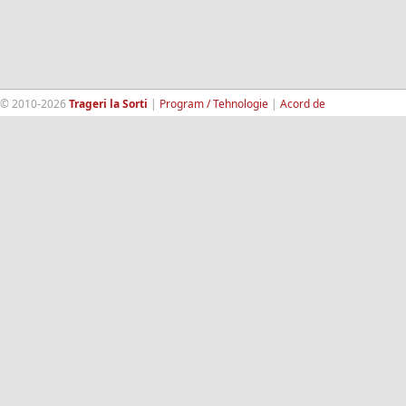
© 2010-2026
Trageri la Sorti
|
Program / Tehnologie
|
Acord de
confidentialitate
|
Termeni si conditii
|
Contact
|
193.189.98.18
RandomWinners.com
| Site securizat de