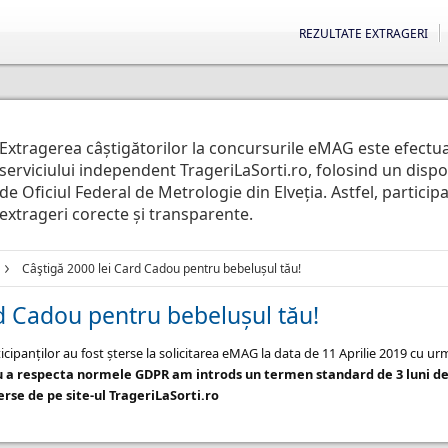
REZULTATE EXTRAGERI
Extragerea câștigătorilor la concursurile eMAG este efectu
serviciului independent TrageriLaSorti.ro, folosind un disp
de Oficiul Federal de Metrologie din Elveția. Astfel, particip
extrageri corecte și transparente.
Câştigă 2000 lei Card Cadou pentru bebelușul tău!
d Cadou pentru bebelușul tău!
icipanților au fost șterse la solicitarea eMAG la data de 11 Aprilie 2019 cu u
u a respecta normele GDPR am introds un termen standard de 3 luni de
rse de pe site-ul TrageriLaSorti.ro