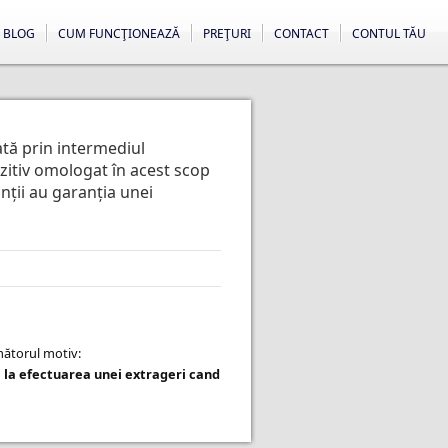
BLOG
CUM FUNCŢIONEAZĂ
PREŢURI
CONTACT
CONTUL TĂU
ată prin intermediul
ozitiv omologat în acest scop
anții au garanția unei
rmătorul motiv:
 la efectuarea unei extrageri cand