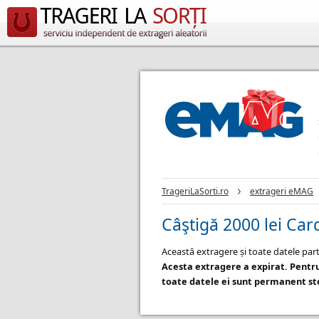
TrageriLaSorti.ro
extrageri eMAG
Câştigă 2000 lei Car
Această extragere și toate datele part
Acesta extragere a expirat. Pentr
toate datele ei sunt permanent ste