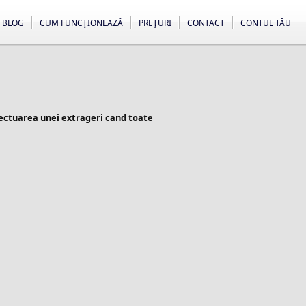
BLOG
CUM FUNCŢIONEAZĂ
PREŢURI
CONTACT
CONTUL TĂU
fectuarea unei extrageri cand toate