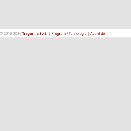
© 2010-2026
Trageri la Sorti
|
Program / Tehnologie
|
Acord de
confidentialitate
|
Termeni si conditii
|
Contact
|
193.189.98.18
RandomWinners.com
| Site securizat de