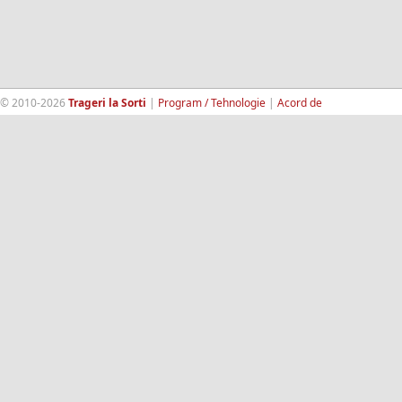
© 2010-2026
Trageri la Sorti
|
Program / Tehnologie
|
Acord de
confidentialitate
|
Termeni si conditii
|
Contact
|
193.189.98.18
RandomWinners.com
| Site securizat de