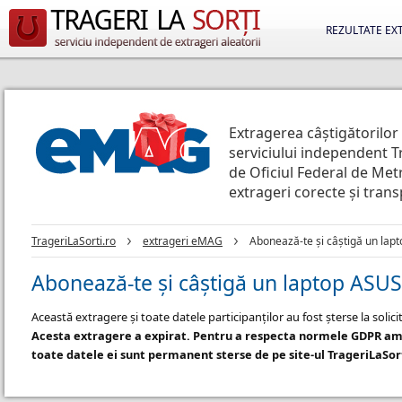
REZULTATE EX
Extragerea câștigătorilor
serviciului independent T
de Oficiul Federal de Metr
extrageri corecte și tran
TrageriLaSorti.ro
extrageri eMAG
Abonează-te și câștigă un lapt
Abonează-te și câștigă un laptop ASUS!
Această extragere și toate datele participanților au fost șterse la soli
Acesta extragere a expirat. Pentru a respecta normele GDPR am 
toate datele ei sunt permanent sterse de pe site-ul TrageriLaSor