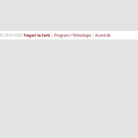
© 2010-2026
Trageri la Sorti
|
Program / Tehnologie
|
Acord de
confidentialitate
|
Termeni si conditii
|
Contact
|
193.189.98.18
RandomWinners.com
| Site securizat de