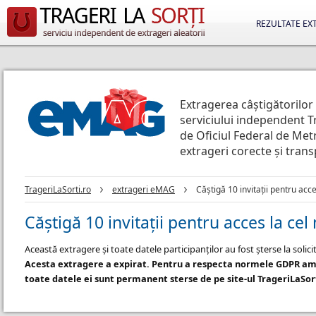
REZULTATE EX
Extragerea câștigătorilor
serviciului independent T
de Oficiul Federal de Metr
extrageri corecte și tran
TrageriLaSorti.ro
extrageri eMAG
Căștigă 10 invitații pentru ac
Căștigă 10 invitații pentru acces la 
Această extragere și toate datele participanților au fost șterse la soli
Acesta extragere a expirat. Pentru a respecta normele GDPR am 
toate datele ei sunt permanent sterse de pe site-ul TrageriLaSor