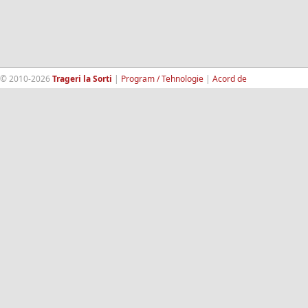
© 2010-2026
Trageri la Sorti
|
Program / Tehnologie
|
Acord de
confidentialitate
|
Termeni si conditii
|
Contact
|
193.189.98.18
RandomWinners.com
| Site securizat de