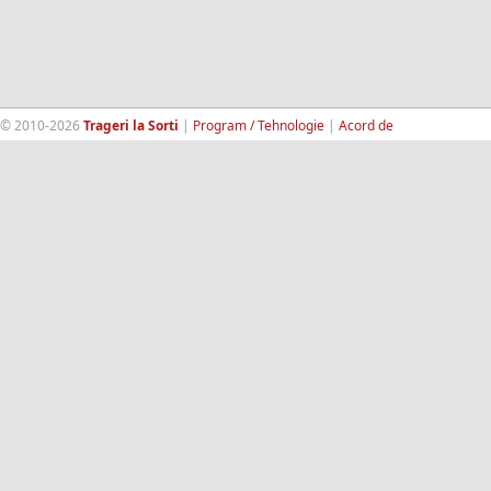
© 2010-2026
Trageri la Sorti
|
Program / Tehnologie
|
Acord de
confidentialitate
|
Termeni si conditii
|
Contact
|
193.189.98.18
RandomWinners.com
| Site securizat de