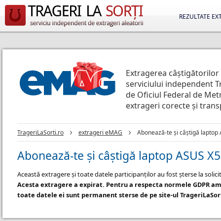
REZULTATE EX
Extragerea câștigătorilor
serviciului independent T
de Oficiul Federal de Metr
extrageri corecte și tran
TrageriLaSorti.ro
extrageri eMAG
Abonează-te și câștigă laptop
Abonează-te și câștigă laptop ASUS X
Această extragere și toate datele participanților au fost șterse la soli
Acesta extragere a expirat. Pentru a respecta normele GDPR am 
toate datele ei sunt permanent sterse de pe site-ul TrageriLaSor