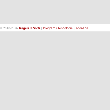
© 2010-2026
Trageri la Sorti
|
Program / Tehnologie
|
Acord de
confidentialitate
|
Termeni si conditii
|
Contact
|
193.189.98.18
RandomWinners.com
| Site securizat de