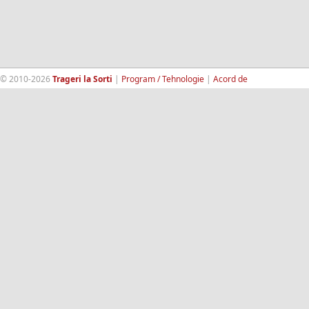
© 2010-2026
Trageri la Sorti
|
Program / Tehnologie
|
Acord de
confidentialitate
|
Termeni si conditii
|
Contact
|
193.189.98.18
RandomWinners.com
| Site securizat de