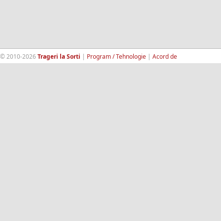
© 2010-2026
Trageri la Sorti
|
Program / Tehnologie
|
Acord de
confidentialitate
|
Termeni si conditii
|
Contact
|
193.189.98.18
RandomWinners.com
| Site securizat de