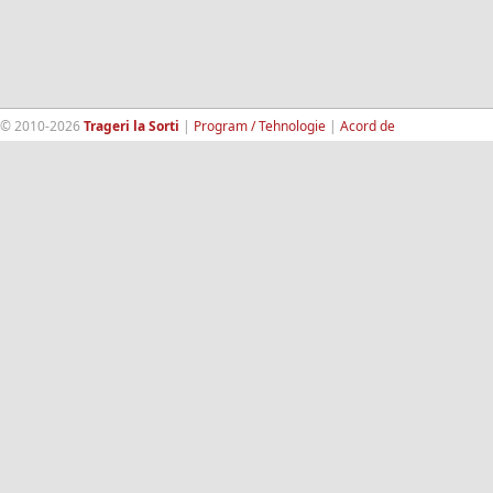
© 2010-2026
Trageri la Sorti
|
Program / Tehnologie
|
Acord de
confidentialitate
|
Termeni si conditii
|
Contact
|
193.189.98.18
RandomWinners.com
| Site securizat de