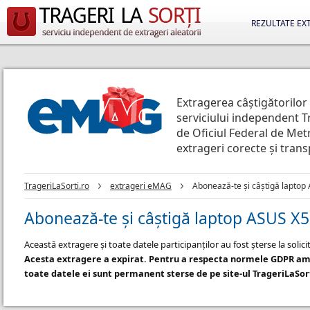
REZULTATE EX
Extragerea câștigătorilor
serviciului independent T
de Oficiul Federal de Metr
extrageri corecte și tran
TrageriLaSorti.ro
extrageri eMAG
Abonează-te și câștigă laptop 
Abonează-te și câștigă laptop ASUS X55
Această extragere și toate datele participanților au fost șterse la soli
Acesta extragere a expirat. Pentru a respecta normele GDPR am 
toate datele ei sunt permanent sterse de pe site-ul TrageriLaSor