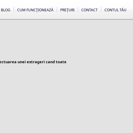
BLOG
CUM FUNCŢIONEAZĂ
PREŢURI
CONTACT
CONTUL TĂU
fectuarea unei extrageri cand toate