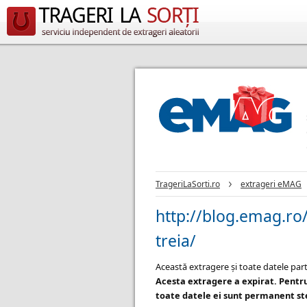
TrageriLaSorti.ro
extrageri eMAG
http://blog.emag.ro/
treia/
Această extragere și toate datele part
Acesta extragere a expirat. Pentr
toate datele ei sunt permanent ste