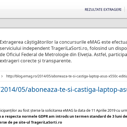
REZULTATE EXTRAGERI
Extragerea câștigătorilor la concursurile eMAG este efectu
serviciului independent TrageriLaSorti.ro, folosind un disp
de Oficiul Federal de Metrologie din Elveția. Astfel, particip
extrageri corecte și transparente.
http://blog.emag.ro/2014/05/aboneaza-te-si-castiga-laptop-asus-x550c-editia
2014/05/aboneaza-te-si-castiga-laptop-asu
icipanților au fost șterse la solicitarea eMAG la data de 11 Aprilie 2019 cu u
u a respecta normele GDPR am introds un termen standard de 3 luni de
rse de pe site-ul TrageriLaSorti.ro