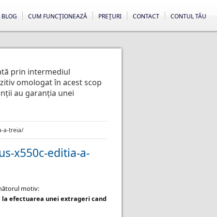
BLOG
CUM FUNCŢIONEAZĂ
PREŢURI
CONTACT
CONTUL TĂU
ată prin intermediul
ozitiv omologat în acest scop
anții au garanția unei
-a-treia/
s-x550c-editia-a-
rmătorul motiv:
 la efectuarea unei extrageri cand