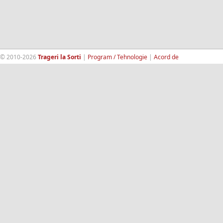
© 2010-2026
Trageri la Sorti
|
Program / Tehnologie
|
Acord de
confidentialitate
|
Termeni si conditii
|
Contact
|
193.189.98.18
RandomWinners.com
| Site securizat de