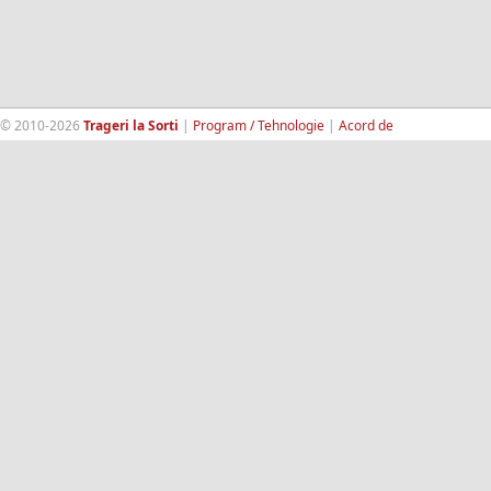
© 2010-2026
Trageri la Sorti
|
Program / Tehnologie
|
Acord de
confidentialitate
|
Termeni si conditii
|
Contact
|
193.189.98.18
RandomWinners.com
| Site securizat de