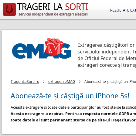
REZULTATE EX
Extragerea câștigătorilor
serviciului independent T
de Oficiul Federal de Metr
extrageri corecte și tran
TrageriLaSorti.ro
extrageri eMAG
Abonează-te și câștigă un iPho
Abonează-te și câștigă un iPhone 5s!
Această extragere și toate datele participanților au fost șterse la soli
Acesta extragere a expirat. Pentru a respecta normele GDPR am 
toate datele ei sunt permanent sterse de pe site-ul TrageriLaSor