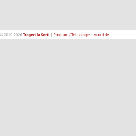
© 2010-2026
Trageri la Sorti
|
Program / Tehnologie
|
Acord de
confidentialitate
|
Termeni si conditii
|
Contact
|
193.189.98.18
RandomWinners.com
| Site securizat de