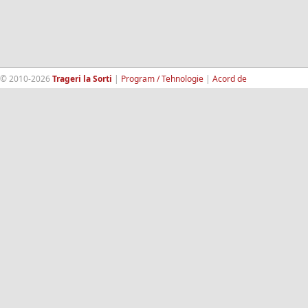
© 2010-2026
Trageri la Sorti
|
Program / Tehnologie
|
Acord de
confidentialitate
|
Termeni si conditii
|
Contact
|
193.189.98.18
RandomWinners.com
| Site securizat de