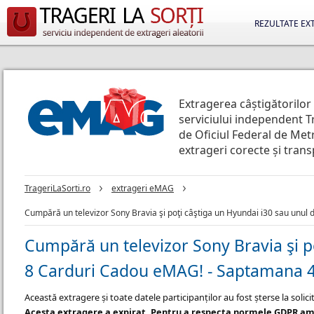
REZULTATE EX
Extragerea câștigătorilor
serviciului independent T
de Oficiul Federal de Metr
extrageri corecte și tran
TrageriLaSorti.ro
extrageri eMAG
Cumpără un televizor Sony Bravia şi poţi câştiga un Hyundai i30 sau unul
Cumpără un televizor Sony Bravia şi po
8 Carduri Cadou eMAG! - Saptamana 
Această extragere și toate datele participanților au fost șterse la soli
Acesta extragere a expirat. Pentru a respecta normele GDPR am 