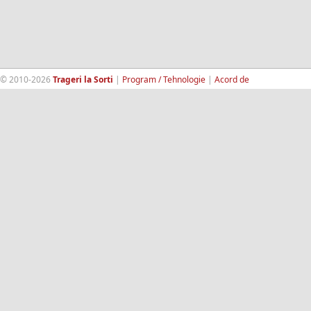
© 2010-2026
Trageri la Sorti
|
Program / Tehnologie
|
Acord de
confidentialitate
|
Termeni si conditii
|
Contact
|
193.189.98.18
RandomWinners.com
| Site securizat de