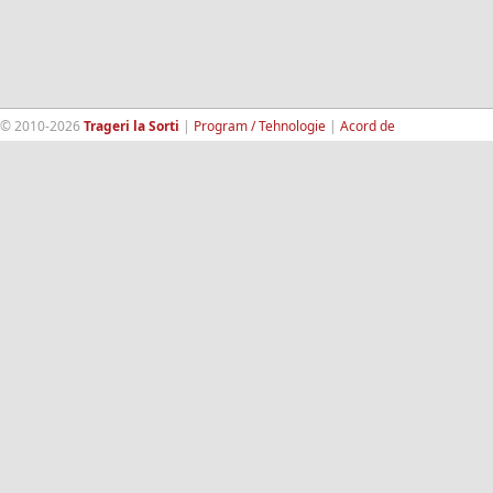
© 2010-2026
Trageri la Sorti
|
Program / Tehnologie
|
Acord de
confidentialitate
|
Termeni si conditii
|
Contact
|
193.189.98.18
RandomWinners.com
| Site securizat de