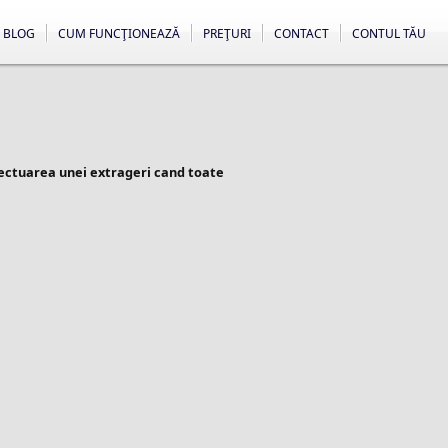
BLOG
CUM FUNCŢIONEAZĂ
PREŢURI
CONTACT
CONTUL TĂU
fectuarea unei extrageri cand toate