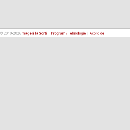
© 2010-2026
Trageri la Sorti
|
Program / Tehnologie
|
Acord de
confidentialitate
|
Termeni si conditii
|
Contact
|
193.189.98.18
RandomWinners.com
| Site securizat de