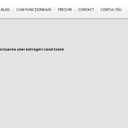
BLOG
CUM FUNCŢIONEAZĂ
PREŢURI
CONTACT
CONTUL TĂU
fectuarea unei extrageri cand toate