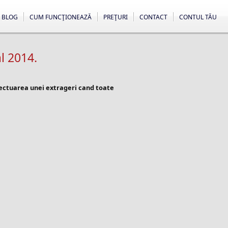
BLOG
CUM FUNCŢIONEAZĂ
PREŢURI
CONTACT
CONTUL TĂU
l 2014.
fectuarea unei extrageri cand toate