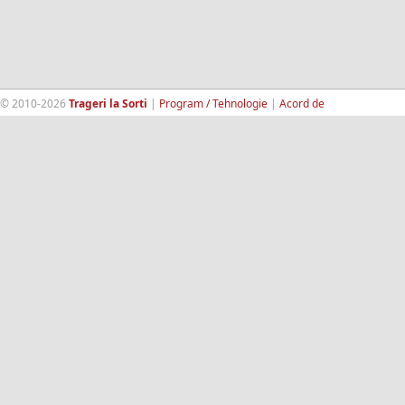
© 2010-2026
Trageri la Sorti
|
Program / Tehnologie
|
Acord de
confidentialitate
|
Termeni si conditii
|
Contact
|
193.189.98.18
RandomWinners.com
| Site securizat de