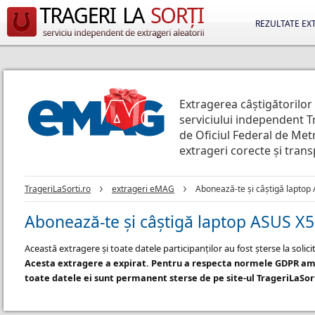
REZULTATE EX
Extragerea câștigătorilor
serviciului independent T
de Oficiul Federal de Metr
extrageri corecte și tran
TrageriLaSorti.ro
extrageri eMAG
Abonează-te și câștigă laptop
Abonează-te și câștigă laptop ASUS X
Această extragere și toate datele participanților au fost șterse la soli
Acesta extragere a expirat. Pentru a respecta normele GDPR am 
toate datele ei sunt permanent sterse de pe site-ul TrageriLaSor