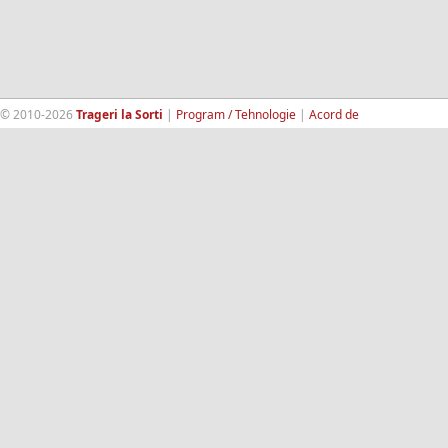
© 2010-2026
Trageri la Sorti
|
Program / Tehnologie
|
Acord de
confidentialitate
|
Termeni si conditii
|
Contact
|
193.189.98.18
RandomWinners.com
| Site securizat de