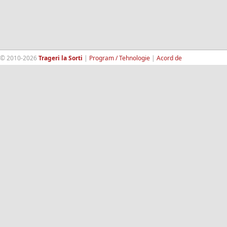
© 2010-2026
Trageri la Sorti
|
Program / Tehnologie
|
Acord de
confidentialitate
|
Termeni si conditii
|
Contact
|
193.189.98.18
RandomWinners.com
| Site securizat de