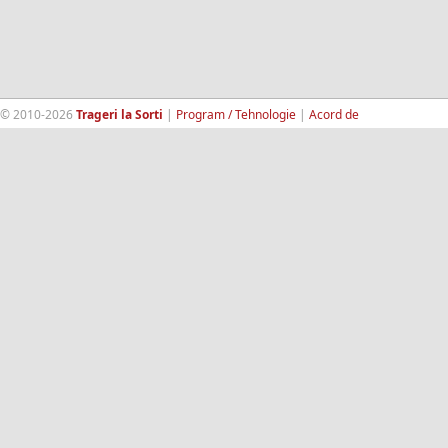
© 2010-2026
Trageri la Sorti
|
Program / Tehnologie
|
Acord de
confidentialitate
|
Termeni si conditii
|
Contact
|
193.189.98.18
RandomWinners.com
| Site securizat de