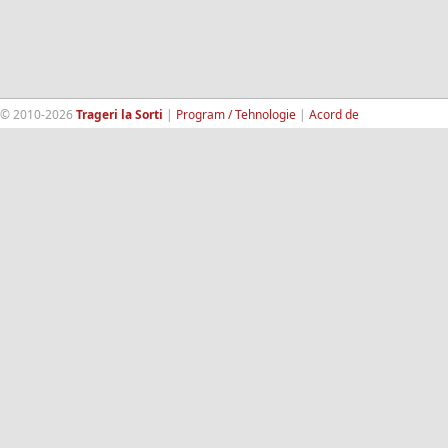
© 2010-2026
Trageri la Sorti
|
Program / Tehnologie
|
Acord de
confidentialitate
|
Termeni si conditii
|
Contact
|
193.189.98.18
RandomWinners.com
| Site securizat de