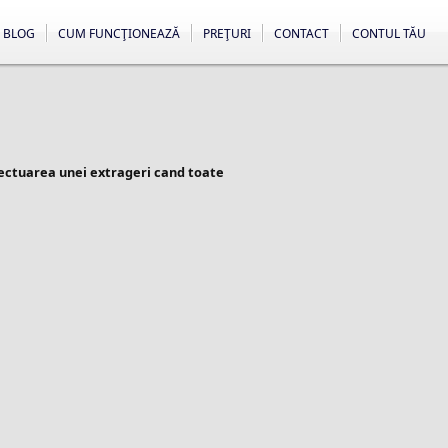
BLOG
CUM FUNCŢIONEAZĂ
PREŢURI
CONTACT
CONTUL TĂU
fectuarea unei extrageri cand toate