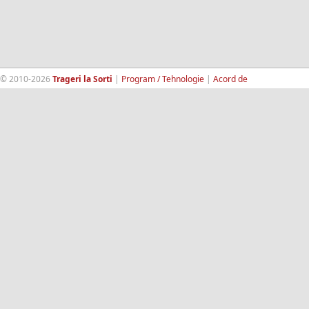
© 2010-2026
Trageri la Sorti
|
Program / Tehnologie
|
Acord de
confidentialitate
|
Termeni si conditii
|
Contact
|
193.189.98.18
RandomWinners.com
| Site securizat de